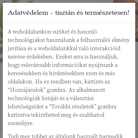
Ugrás a menűhöz
Ugrás a tartalomhoz
Adatvédelem – tisztán és természetesen!
Piperita
A weboldalunkon sütiket és hasonló
technológiákat használunk a felhasználói élmény
NATÚRKOZMETIKUM
javítása és a weboldalunkkal való interakcióid
Keresés a következőre:
mérése érdekében. Ezeket arra is használjuk,
Keresés
hogy relevánsabb információkat nyújtsunk a
keresésekben és hirdetésekben ezen és más
oldalakon. Ha ez rendben van, kattints az
“Hozzájárulok” gombra. Az alkalmazott
technológiák listáját és a választási
Kezdőlap
Unod a hatástalan dezodorokat?
Unod a hatástalan dezodorokat?
lehetőségeidet a “További részletek” gombra
kattintva tekintheted meg és szabhatod
Van megoldás – és még
személyre.
25 000 Ft-ot is nyerhetsz
!
Tudj meg többet az általunk használt harmadik