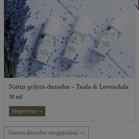
Natúr golyós dezodor – Teafa & Levendula
50 ml
Megnézem →
Összes dezodor megnyitása →