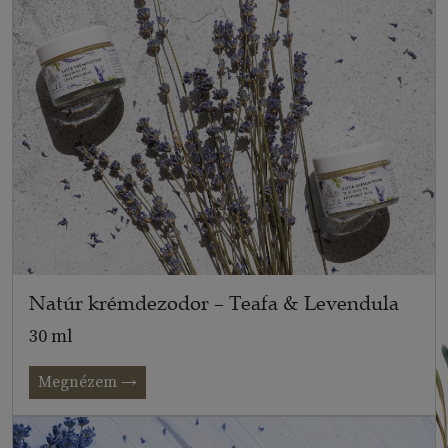
Natúr krémdezodor – Teafa & Levendula
30 ml
Megnézem →