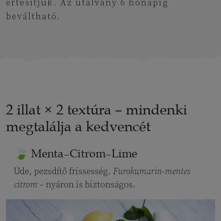
értesítjük. Az utalvány 6 hónapig
beváltható.
2 illat × 2 textúra – mindenki
megtalálja a kedvencét
🍃 Menta–Citrom–Lime
Üde, pezsdítő frissesség.
Furokumarin-mentes
citrom
– nyáron is biztonságos.